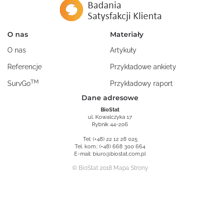
O nas
Materiały
O nas
Artykuły
Referencje
Przykładowe ankiety
TM
SurvGo
Przykładowy raport
Dane adresowe
BioStat
ul. Kowalczyka 17
Rybnik 44-206
Tel:
(+48) 22 12 28 025
Tel. kom.:
(+48) 668 300 664
E-mail:
biuro@biostat.com.pl
© BioStat 2018
Mapa Strony