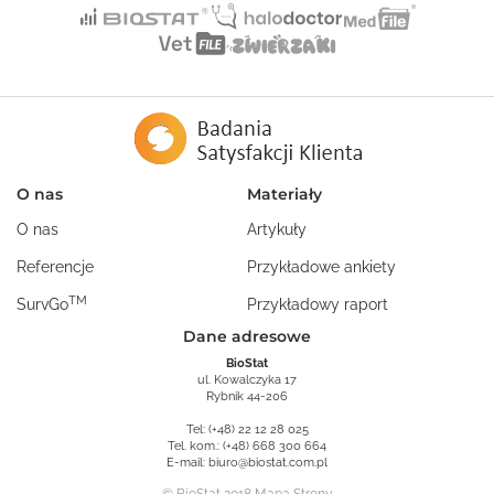
O nas
Materiały
O nas
Artykuły
Referencje
Przykładowe ankiety
TM
SurvGo
Przykładowy raport
Dane adresowe
BioStat
ul. Kowalczyka 17
Rybnik 44-206
Tel:
(+48) 22 12 28 025
Tel. kom.:
(+48) 668 300 664
E-mail:
biuro@biostat.com.pl
© BioStat 2018
Mapa Strony