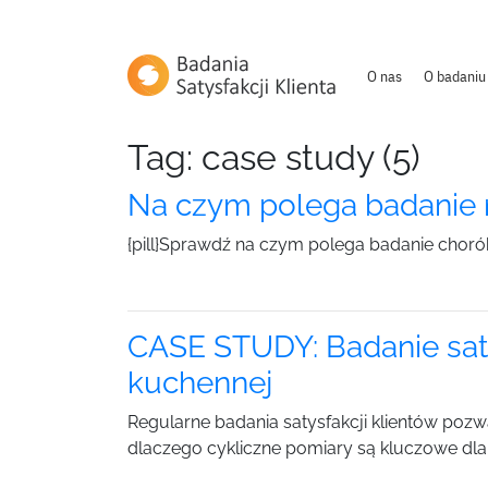
O nas
O badaniu
Tag: case study (5)
Na czym polega badanie
{pill}Sprawdź na czym polega badanie chorób
CASE STUDY: Badanie saty
kuchennej
Regularne badania satysfakcji klientów pozw
dlaczego cykliczne pomiary są kluczowe dla r