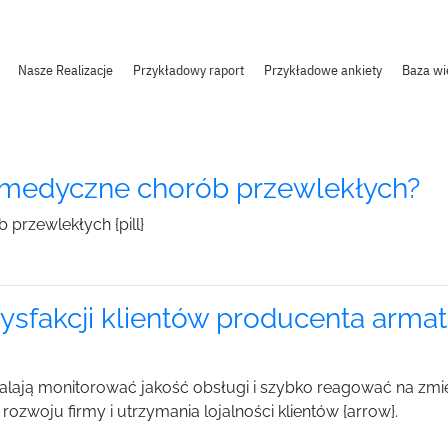
Nasze Realizacje
Przykładowy raport
Przykładowe ankiety
Baza wi
 medyczne chorób przewlekłych?
 przewlekłych {pill}
sfakcji klientów producenta armatu
alają monitorować jakość obsługi i szybko reagować na zmie
ozwoju firmy i utrzymania lojalności klientów {arrow}.