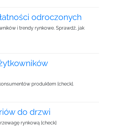
łatności odroczonych
ników i trendy rynkowe. Sprawdź, jak
użytkowników
e konsumentów produktem {check}.
iów do drzwi
i przewagę rynkową {check}