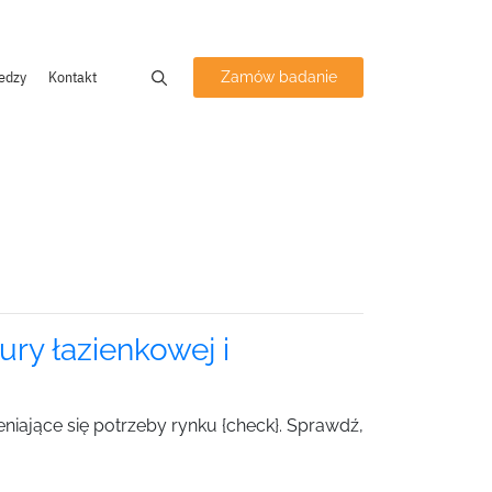
edzy
Kontakt
Zamów badanie
ry łazienkowej i
niające się potrzeby rynku {check}. Sprawdź,