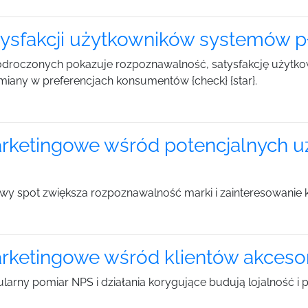
ysfakcji użytkowników systemów p
odroczonych pokazuje rozpoznawalność, satysfakcję użytkow
iany w preferencjach konsumentów {check} {star}.
rketingowe wśród potencjalnych 
nowy spot zwiększa rozpoznawalność marki i zainteresowani
ketingowe wśród klientów akcesor
egularny pomiar NPS i działania korygujące budują lojalność 