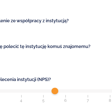
enie ze współpracy z instytucją?
się polecić tę instytucję komuś znajomemu?
ecenia instytucji (NPS)?
3
4
5
6
7
8