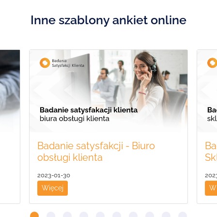
Inne szablony ankiet online
Badanie satysfakcji - Biuro
Ba
obsługi klienta
Sk
2023-01-30
202
Więcej
Wi