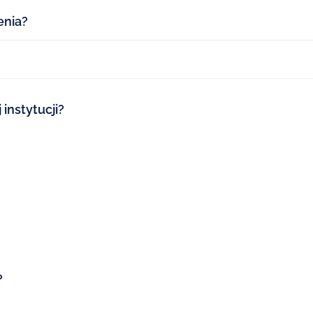
enia?
 instytucji?
?