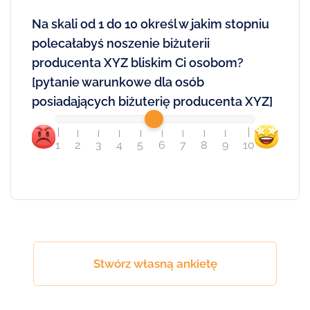
Na skali od 1 do 10 określ w jakim stopniu
polecałabyś noszenie biżuterii
producenta XYZ bliskim Ci osobom?
[pytanie warunkowe dla osób
posiadających biżuterię producenta XYZ]
1
2
3
4
5
6
7
8
9
10
Stwórz własną ankietę