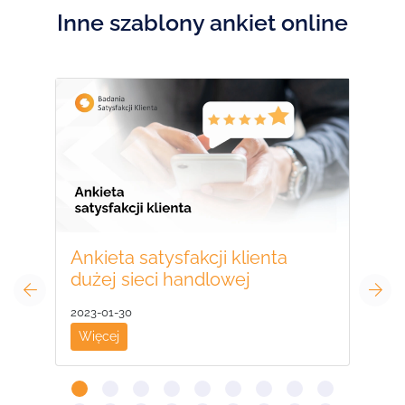
Inne szablony ankiet online
Ba
ob
202
Wi
Ankieta satysfakcji klienta
dużej sieci handlowej
2023-01-30
Więcej